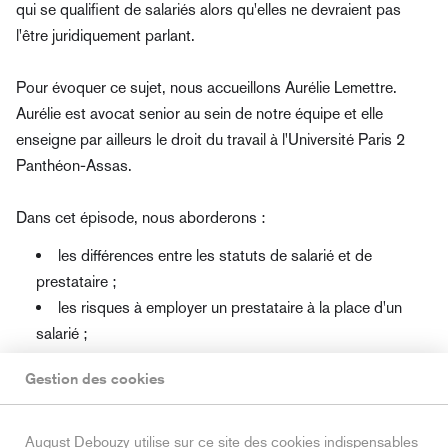
qui se qualifient de salariés alors qu'elles ne devraient pas
l'être juridiquement parlant.
Pour évoquer ce sujet, nous accueillons Aurélie Lemettre.
Aurélie est avocat senior au sein de notre équipe et elle
enseigne par ailleurs le droit du travail à l'Université Paris 2
Panthéon-Assas.
Dans cet épisode, nous aborderons :
les différences entre les statuts de salarié et de
prestataire ;
les risques à employer un prestataire à la place d'un
salarié ;
les sanctions encourues par les entreprises qui ne
Gestion des cookies
respectent pas les régles ;
les recommandations en cas de recours à un
prestataire de services.
August Debouzy utilise sur ce site des cookies indispensables