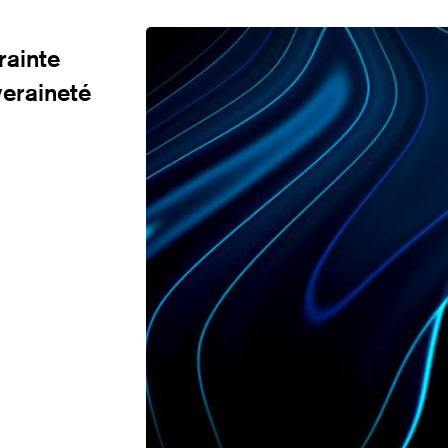
rainte
veraineté