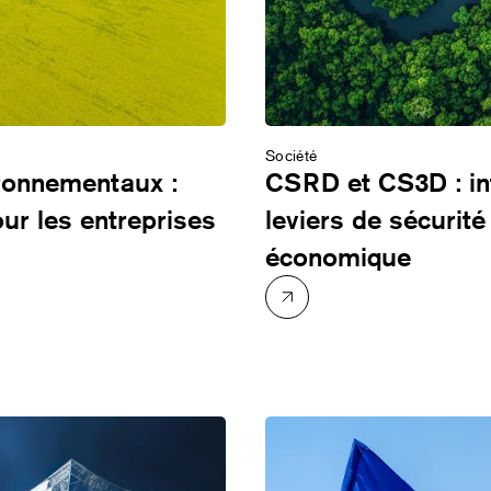
Société
ronnementaux :
CSRD et CS3D : in
our les entreprises
leviers de sécurit
économique