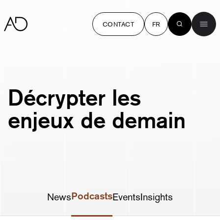
CONTACT
FR
Décrypter les
enjeux de demain
Podcasts
News
Events
Insights