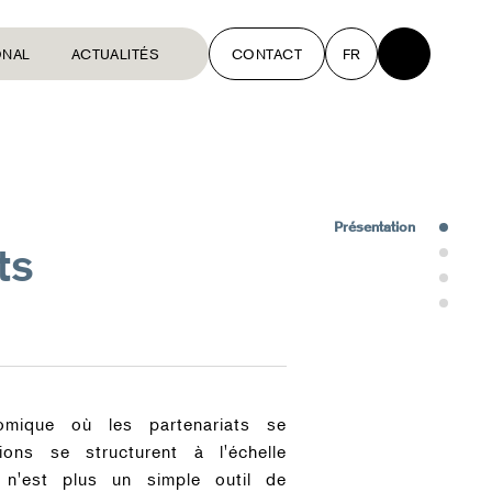
ONAL
ACTUALITÉS
CONTACT
FR
Présentation
ts
Interventions
Équipe
Récompenses
mique où les partenariats se
tions se structurent à l'échelle
at n'est plus un simple outil de