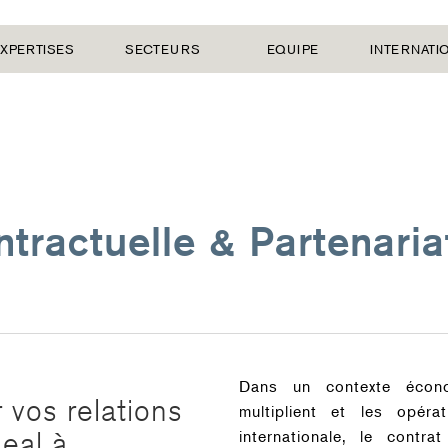
XPERTISES
SECTEURS
EQUIPE
INTERNATI
ntractuelle & Partenaria
Dans un contexte écono
r vos relations
multiplient et les opéra
deal à
internationale, le contr