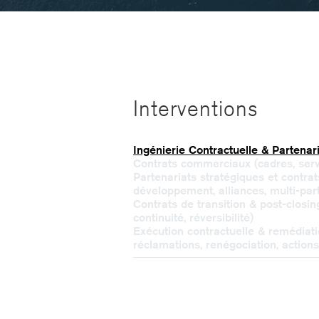
Interventions
Ingénierie Contractuelle & Partenar
Contrats commerciaux (cadres, servi
Partenariats stratégiques et contra
développement, alliances, multi-part
Contrats de transition & post-closin
continuité, réversibilité)
Exécution contractuelle & remédiati
réclamations, renégociation, actions