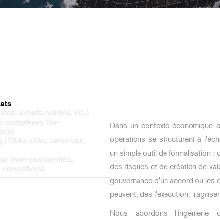
iats
ces, achats/ventes, etc.)
ts complexes (co-
Dans un contexte économique où 
ies)
opérations se structurent à l'éche
g (TSAs, LTAs, carve-out,
un simple outil de formalisation : 
on (non-conformités,
des risques et de création de val
 correctives)
gouvernance d'un accord ou les dé
peuvent, dès l'exécution, fragilise
Nous abordons l'ingénierie c