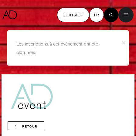
CONTACT
FR
×
Les inscriptions à cet événement ont été
clôturées.
RETOUR