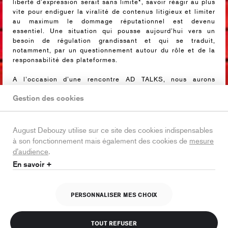
liberté d’expression serait sans limite*, savoir réagir au plus
vite pour endiguer la viralité de contenus litigieux et limiter
au maximum le dommage réputationnel est devenu
essentiel. Une situation qui pousse aujourd’hui vers un
besoin de régulation grandissant et qui se traduit,
notamment, par un questionnement autour du rôle et de la
responsabilité des plateformes.
A l’occasion d’une rencontre AD TALKS, nous aurons
l’honneur de recevoir
Laurent Solly, Directeur général de
Gestion des cookies
Facebook France.
Cette matinée sera l’occasion de revenir sur la manière
dont Facebook aborde et gère la modération des contenus
(y compris les fake news) mais également la façon dont elle
August Debouzy utilise sur ce site des cookies indispensables
accompagne les marques à (re)construire leur image.
à son fonctionnement mais également des cookies de
mesure
d’audience
.
* Sondage IFOP, janvier 2019 pour Havas Paris et August
En savoir +
Debouzy
PERSONNALISER MES CHOIX
Cet événement est terminé.
TOUT REFUSER