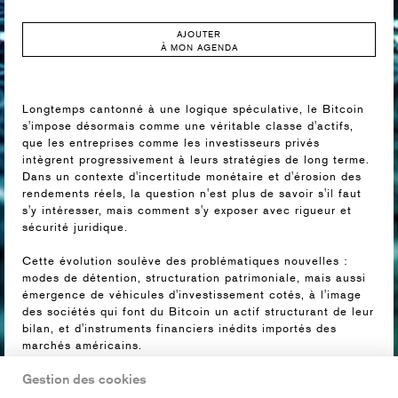
AJOUTER
À MON AGENDA
Longtemps cantonné à une logique spéculative, le Bitcoin
s'impose désormais comme une véritable classe d'actifs,
que les entreprises comme les investisseurs privés
intègrent progressivement à leurs stratégies de long terme.
Dans un contexte d'incertitude monétaire et d'érosion des
rendements réels, la question n'est plus de savoir s'il faut
s'y intéresser, mais comment s'y exposer avec rigueur et
sécurité juridique. ​
Cette évolution soulève des problématiques nouvelles :
modes de détention, structuration patrimoniale, mais aussi
émergence de véhicules d'investissement cotés, à l'image
des sociétés qui font du Bitcoin un actif structurant de leur
bilan, et d'instruments financiers inédits importés des
marchés américains.
Gestion des cookies
Dans ce contexte, August Debouzy poursuit son cycle de
conférences consacré aux enjeux juridiques, financiers et