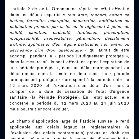
L’article 2 de cette Ordonnance répute en effet effectué
«
dans les délais impartis
tout acte, recours, action en
justice, formalité, inscription, déclaration, notification ou
publication prescrit par la loi ou le règlement à peine de
nullité, sanction, caducité, forclusion, prescription,
inopposabilité, irrecevabilité, péremption, désistement
d'office, application d'un régime particulier, non avenu ou
déchéance d'un droit quelconque
» qui aurait dû être
accompli pendant la « période juridiquement protégée »,
dans la mesure où ils sont effectués après l’expiration de
la « période protégée », dans un délai correspondant au
délai requis, dans la limite de deux mois. La « période
juridiquement protégée » correspond à la période entre le
12 mars 2020 et l’expiration d'un délai d'un mois à
compter de la date de cessation de l'état d'urgence
Période Protégée
sanitaire (la
). En l’état actuel, elle
concerne la période du 12 mars 2020 au 24 juin 2020
mais pourrait encore évoluer.
Le champ d’application large de l’article susvisé le rend
applicable aux délais légaux et règlementaires (à
l’exclusion des délais contractuels) prévus en droit des
sociétés, s’ils sont requis à peine de d’irrecevabilité,