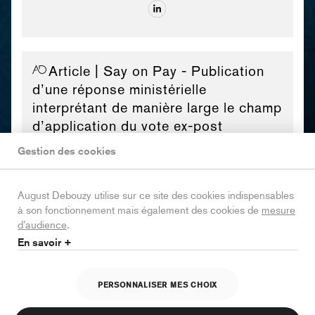
Article
| Say on Pay - Publication
d’une réponse ministérielle
interprétant de manière large le champ
d’application du vote ex-post
suspensif
Gestion des cookies
August Debouzy utilise sur ce site des cookies indispensables
à son fonctionnement mais également des cookies de
mesure
d’audience
.
Article
| Sanctions américaines –
En savoir +
Les cryptomonnaies dans le viseur de
l’OFAC
PERSONNALISER MES CHOIX