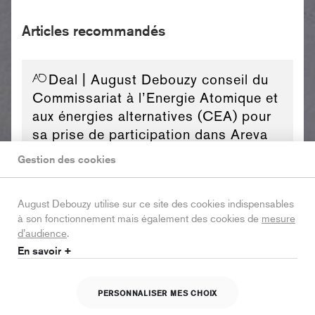
Articles recommandés
Deal
| August Debouzy conseil du
Commissariat à l’Energie Atomique et
aux énergies alternatives (CEA) pour
sa prise de participation dans Areva
TA
Gestion des cookies
August Debouzy utilise sur ce site des cookies indispensables
à son fonctionnement mais également des cookies de
mesure
d’audience
.
Life
| August Debouzy: Law Firm of
En savoir +
the Year in France By “Le Monde du
droit”
PERSONNALISER MES CHOIX