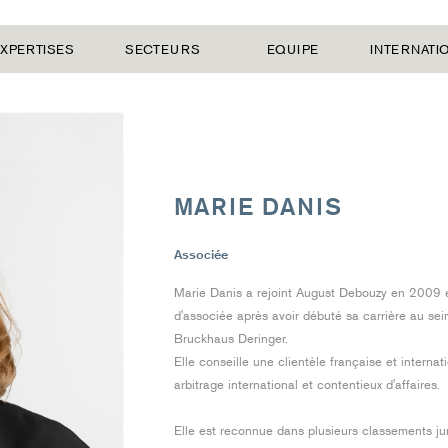
XPERTISES
SECTEURS
EQUIPE
INTERNATI
MARIE DANIS
Associée
Marie Danis a rejoint August Debouzy en 2009 e
d'associée après avoir débuté sa carrière au sei
Bruckhaus Deringer.
Elle conseille une clientèle française et internat
arbitrage international et contentieux d'affaires.
Elle est reconnue dans plusieurs classements ju