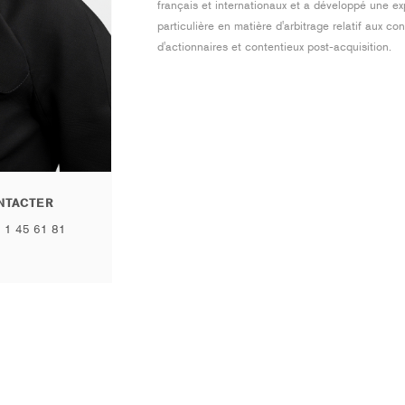
français et internationaux et a développé une ex
particulière en matière d'arbitrage relatif aux co
d'actionnaires et contentieux post-acquisition.
NTACTER
 1 45 61 81