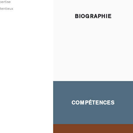
pertise
ntentieux
ADMISSION AU BARREAU
BIOGRAPHIE
Paris, 1997
LANGUES
Français I Anglais I Espagnol
COMPÉTENCES