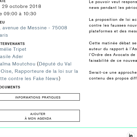
ATE
Le pouvoir veut responsa
e 29 octobre 2018
news pendant les périod
e 09:00 à 10:30
La proposition de loi a
IEU
contre les fausses nouve
, avenue de Messine - 75008
plateformes et des mesu
aris
Cette matinée débat se
NTERVENANTS
mélie Tripet
auteur du rapport à l’A
l’Ordre des Avocats de 
asile Ader
faisabilité de ce nouvea
aïma Moutchou
(
Député du Val
'Oise, Rapporteure de la loi sur la
Serait-ce une approche 
utte contre les Fake News
)
contenu des propos dif
OCUMENTS
INFORMATIONS PRATIQUES
AJOUTER
À MON AGENDA