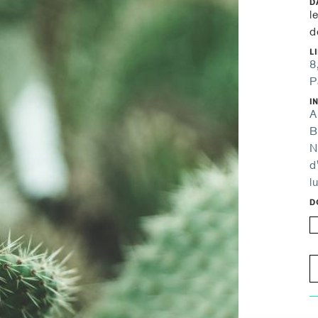
D
l
d
L
8
P
I
A
B
N
d
l
D