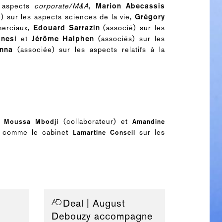
s aspects
corporate/M&A
,
Marion Abecassis
e) sur les aspects sciences de la vie,
Grégory
merciaux,
Edouard Sarrazin
(associé) sur les
anesi
et
Jérôme Halphen
(associés)
sur les
nna
(associée) sur les aspects relatifs à la
c
(collaborateur) et
Moussa Mbodji
Amandine
 comme le cabinet
sur les
Lamartine Conseil
Deal
| August
Debouzy accompagne