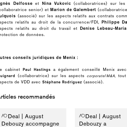
gnès Delfosse
et
Nina Vukovic
(collaboratrices) sur le
collaboratrice senior) et
Marion de Galembert
(collaboratric
ulquois
(associé) sur les aspects relatifs aux contrats com
spects relatifs au droit de la concurrence/FDI,
Philippe D
spects relatifs au droit du travail et
Denise Lebeau-Maria
rotection de données.
utres conseils juridiques de Menix :
e cabinet
a également conseillé Menix
ave
Paul Hastings
(collaboratrice) sur les aspects
/
tout
uignard
corporate
M&A,
spects de VDD avec
(associé).
Stéphane Rodriguez
Articles recommandés
Deal
| August
Deal
| August
Debouzy accompagne
Debouzy a