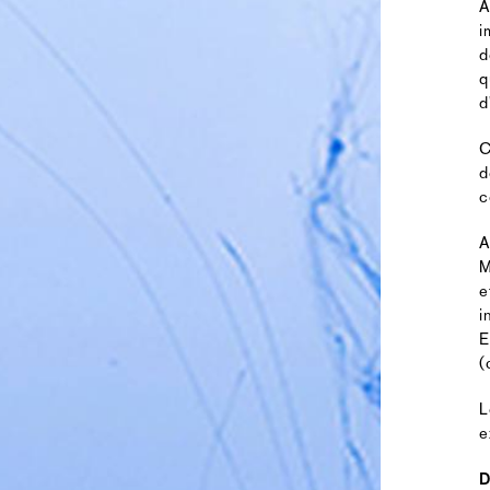
A
i
d
q
d
C
d
c
A
M
e
i
E
(
L
e
D