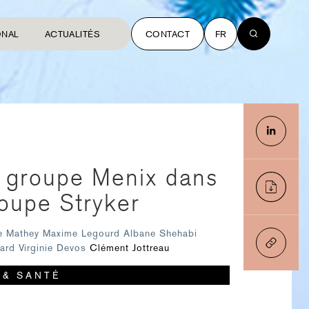
ONAL
ACTUALITÉS
CONTACT
FR
e groupe Menix dans
roupe Stryker
e Mathey
Maxime Legourd
Albane Shehabi
tard
Virginie Devos
Clément Jottreau
 & SANTÉ