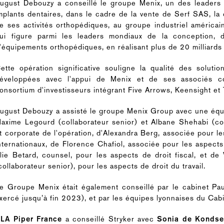
ugust Debouzy a conseillé le groupe Menix, un des leaders 
mplants dentaires, dans le cadre de la vente de Serf SAS, la 
e ses activités orthopédiques, au groupe industriel américa
ui figure parmi les leaders mondiaux de la conception, d
'équipements orthopédiques, en réalisant plus de 20 milliards d
ette opération significative souligne la qualité des solu
éveloppées avec l'appui de Menix et de ses associés c
onsortium d'investisseurs intégrant Five Arrows, Keensight et 
ugust Debouzy a assisté le groupe Menix Group avec une éq
axime Legourd (collaborateur senior) et Albane Shehabi (col
t corporate de l'opération, d'Alexandra Berg, associée pour le
nternationaux, de Florence Chafiol, associée pour les aspects 
lie Betard, counsel, pour les aspects de droit fiscal, et de
collaborateur senior), pour les aspects de droit du travail.
e Groupe Menix était également conseillé par le cabinet Pa
xercé jusqu’à fin 2023), et par les équipes lyonnaises du Cab
LA Piper France
a conseillé Stryker avec
Sonia de Kondse