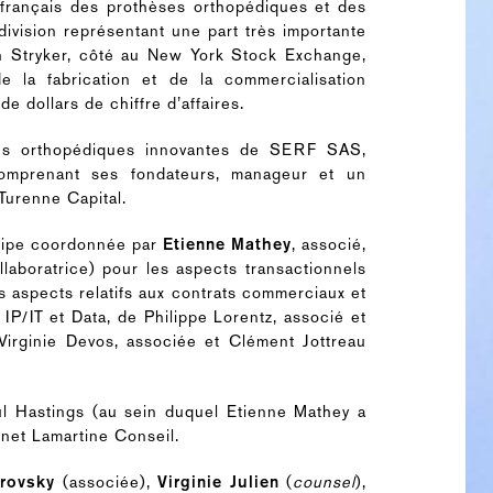
français des prothèses orthopédiques et des
division représentant une part très importante
in Stryker, côté au New York Stock Exchange,
e la fabrication et de la commercialisation
e dollars de chiffre d’affaires.
tions orthopédiques innovantes de SERF SAS,
omprenant ses fondateurs, manageur et un
Turenne Capital.
uipe coordonnée par
Etienne Mathey
, associé,
laboratrice) pour les aspects transactionnels
s aspects relatifs aux contrats commerciaux et
IP/IT et Data, de Philippe Lorentz, associé et
 Virginie Devos, associée et Clément Jottreau
ul Hastings (au sein duquel Etienne Mathey a
inet Lamartine Conseil.
rovsky
(associée),
Virginie Julien
(
counsel
),