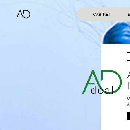
CABINET
E
A