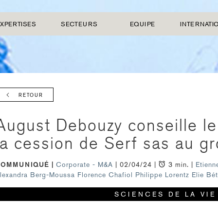
XPERTISES
SECTEURS
EQUIPE
INTERNATI
RETOUR
August Debouzy conseille l
la cession de Serf sas au g
COMMUNIQUÉ
Corporate - M&A
| 02/04/24 |
3 min. |
Etienn
lexandra Berg-Moussa
Florence Chafiol
Philippe Lorentz
Elie Bé
SCIENCES DE LA VIE