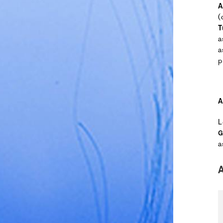
A
(
T
a
a
p
A
L
G
a