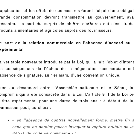
’application et les effets de ces mesures feront l’objet d’une obligat
rande consommation devront transmettre au gouvernement, av
résentera la part du surprix de chiffre d’affaires qui s’est trad
roduits alimentaires et agricoles auprès des fournisseurs.
e sort de la relation commerciale en l’absence d’accord au
xpérimental
a véritable nouveauté introduite par la Loi, qui a fait l’objet d’inte
es conséquences de l’échec de la négociation commerciale entre 
’absence de signature, au 1er mars, d’une convention unique.
ace au désaccord entre l’Assemblée nationale et le Sénat, l
ompromis qui a été consacrée dans la Loi. L’article 9 II de la Loi p
 titre expérimental pour une durée de trois ans : à défaut de l
ournisseur peut, au choix :
«
en l’absence de contrat nouvellement formé, mettre fin à
sans que ce dernier puisse invoquer la rupture brutale de la 
442-1 du code de commerce
» ;