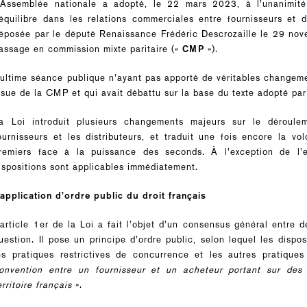
’Assemblée nationale a adopté, le 22 mars 2023, à l’unanimité 
’équilibre dans les relations commerciales entre fournisseurs et d
éposée par le député Renaissance Frédéric Descrozaille le 29 nov
assage en commission mixte paritaire («
CMP
»).
’ultime séance publique n’ayant pas apporté de véritables changement
ssue de la CMP et qui avait débattu sur la base du texte adopté par
a Loi introduit plusieurs changements majeurs sur le déroule
ournisseurs et les distributeurs, et traduit une fois encore la vo
remiers face à la puissance des seconds. À l’exception de l’
ispositions sont applicables immédiatement.
’application d’ordre public du droit français
’article 1er de la Loi a fait l’objet d’un consensus général entre
uestion. Il pose un principe d’ordre public, selon lequel les disp
es pratiques restrictives de concurrence et les autres pratiqu
onvention entre un fournisseur et un acheteur portant sur des 
erritoire français
».