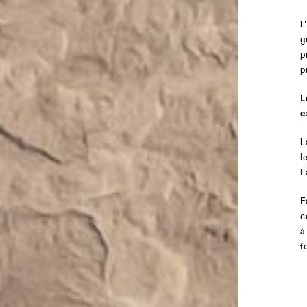
L
g
p
p
L
e
L
l
l
F
c
à
f