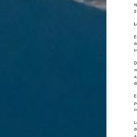
s
2
L
E
d
t
D
m
a
d
E
p
t
L
d
a