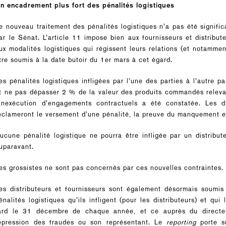
n encadrement plus fort des pénalités logistiques
e nouveau traitement des pénalités logistiques n’a pas été signific
ar le Sénat. L’article 11 impose bien aux fournisseurs et distribu
ux modalités logistiques qui régissent leurs relations (et notammen
tre soumis à la date butoir du 1er mars à cet égard.
es pénalités logistiques infligées par l’une des parties à l’autre p
t ne pas dépasser 2 % de la valeur des produits commandés relevan
’inexécution d’engagements contractuels a été constatée. Les d
éclameront le versement d’une pénalité, la preuve du manquement et
ucune pénalité logistique ne pourra être infligée par un distrib
uparavant.
es grossistes ne sont pas concernés par ces nouvelles contraintes.
es distributeurs et fournisseurs sont également désormais soumi
énalités logistiques qu’ils infligent (pour les distributeurs) et qui
ard le 31 décembre de chaque année, et ce auprès du directe
épression des fraudes ou son représentant. Le
reporting
porte s