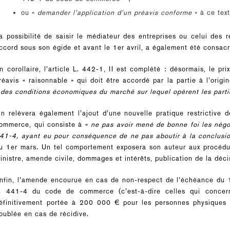
ou «
demander l’application d’un préavis conforme
» à ce te
a possibilité de saisir le médiateur des entreprises ou celui des 
ccord sous son égide et avant le 1er avril, a également été consac
n corollaire, l’article L. 442-1, II est complété : désormais, le pr
réavis « raisonnable » qui doit être accordé par la partie à l’origi
«
des conditions économiques du marché sur lequel opèrent les parti
n relèvera également l’ajout d’une nouvelle pratique restrictive 
ommerce, qui consiste à «
ne pas avoir mené de bonne foi les négo
41-4, ayant eu pour conséquence de ne pas aboutir à la conclusion
u 1er mars. Un tel comportement exposera son auteur aux procédur
inistre, amende civile, dommages et intérêts, publication de la déc
nfin, l’amende encourue en cas de non-respect de l’échéance du 1
. 441-4 du code de commerce (c’est-à-dire celles qui concer
éfinitivement portée à 200 000 € pour les personnes physiques
oublée en cas de récidive.