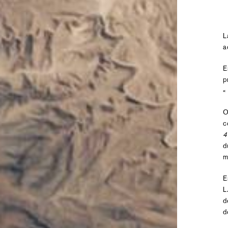
L
a
E
p
O
c
4
d
m
E
L
d
d