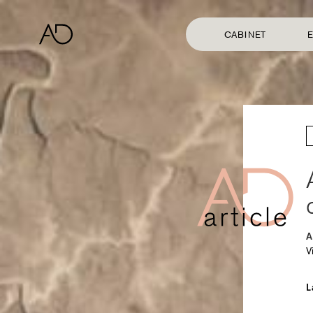
CABINET
E
A
V
L