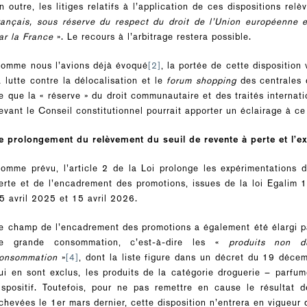
n outre, les litiges relatifs à l’application de ces dispositions rel
rançais, sous réserve du respect du droit de l’Union européenne et
ar la France
». Le recours à l’arbitrage restera possible.
omme nous l’avions déjà évoqué
[2]
, la portée de cette disposition 
a lutte contre la délocalisation et le
forum shopping
des centrales 
e que la « réserve » du droit communautaire et des traités internat
evant le Conseil constitutionnel pourrait apporter un éclairage à ce
e prolongement du relèvement du seuil de revente à perte et l’
omme prévu, l’article 2 de la Loi prolonge les expérimentations 
erte et de l’encadrement des promotions, issues de la loi Egalim
5 avril 2025 et 15 avril 2026.
e champ de l’encadrement des promotions a également été élargi par 
e grande consommation, c’est-à-dire les «
produits non d
onsommation
»
[4]
, dont la liste figure dans un décret du 19 déc
ui en sont exclus, les produits de la catégorie droguerie – parfu
ispositif. Toutefois, pour ne pas remettre en cause le résultat
chevées le 1er mars dernier, cette disposition n’entrera en vigueur