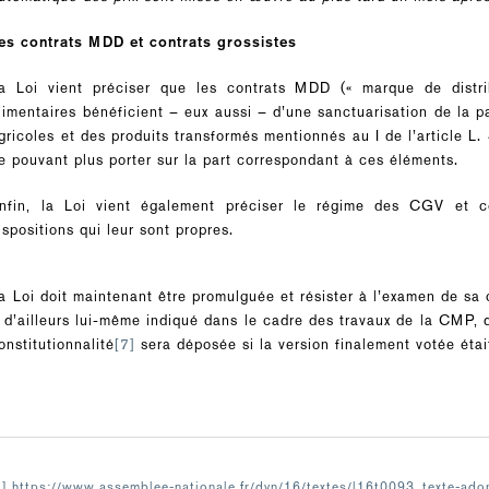
es contrats MDD et contrats grossistes
a Loi vient préciser que les contrats MDD (« marque de distrib
limentaires bénéficient – eux aussi – d’une sanctuarisation de la p
gricoles et des produits transformés mentionnés au I de l’article L
e pouvant plus porter sur la part correspondant à ces éléments.
nfin, la Loi vient également préciser le régime des CGV et co
ispositions qui leur sont propres.
a Loi doit maintenant être promulguée et résister à l’examen de sa 
 d’ailleurs lui-même indiqué dans le cadre des travaux de la CMP, q
onstitutionnalité
[7]
sera déposée si la version finalement votée étai
1]
https://www.assemblee-nationale.fr/dyn/16/textes/l16t0093_texte-adop