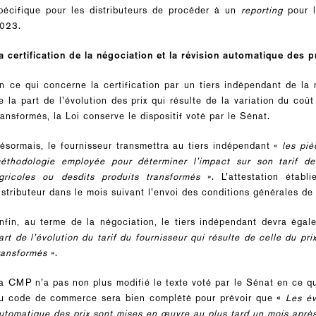
pécifique pour les distributeurs de procéder à un
reporting
pour l
023.
a certification de la négociation et la révision automatique des p
n ce qui concerne la certification par un tiers indépendant de la 
e la part de l’évolution des prix qui résulte de la variation du co
ransformés, la Loi conserve le dispositif voté par le Sénat.
ésormais, le fournisseur transmettra au tiers indépendant «
les piè
éthodologie employée pour déterminer l’impact sur son tarif de 
gricoles ou desdits produits transformés
». L’attestation établ
istributeur dans le mois suivant l’envoi des conditions générales de
nfin, au terme de la négociation, le tiers indépendant devra égal
art de l’évolution du tarif du fournisseur qui résulte de celle du pr
ransformés
».
a CMP n’a pas non plus modifié le texte voté par le Sénat en ce qui
«
u code de commerce sera bien complété pour prévoir que
Les év
utomatique des prix sont mises en œuvre au plus tard un mois aprè