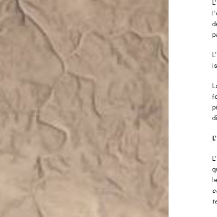
L
l
d
p
L
i
L
f
p
d
L
L
q
l
c
t