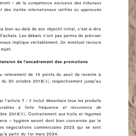
èveront «
de la compétence exclusive des tribunaux
 des traités internationaux ratifiés ou approuvés
va bien au-delà de son objectif initial, c’est-à-dire
d’achats. Les débats n’ont pas permis de préciser
ionaux implique véritablement. Un éventuel recours
 sujet.
extension de l’encadrement des promotions
du relèvement de 10 points du seuil de revente à
 1 du 30 octobre 2018
[3]
, respectivement jusqu’au
l’article 7 : il inclut désormais tous les produits
urables à forte fréquence et récurrence de
embre 2019
[5]
. Contrairement aux fruits et légumes
merie – hygiène seront dont bien concernés par le
 des négociations commerciales 2023 qui se sont
 qu’à partir du 1er mars 2024.