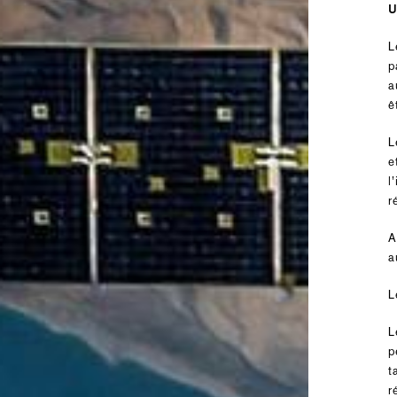
U
L
p
a
ê
L
e
l
r
A
a
L
L
p
t
r