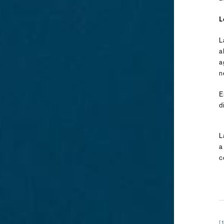
L
L
a
a
n
E
d
L
a
c
[