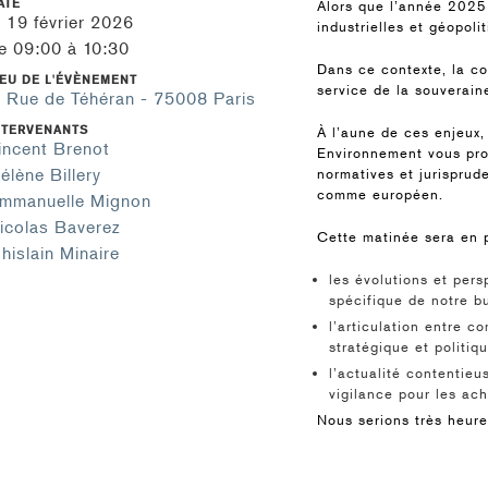
ATE
Alors que l’année 2025
e 19 février 2026
industrielles et géopol
e 09:00 à 10:30
Dans ce contexte, la co
IEU DE L'ÉVÈNEMENT
service de la souverain
, Rue de Téhéran - 75008 Paris
NTERVENANTS
À l’aune de ces enjeux,
incent Brenot
Environnement vous pro
élène Billery
normatives et jurisprud
comme européen.
mmanuelle Mignon
icolas Baverez
Cette matinée sera en p
hislain Minaire
les évolutions et per
spécifique de notre b
l’articulation entre 
stratégique et politiqu
l’actualité contentie
vigilance pour les ac
Nous serions très heure