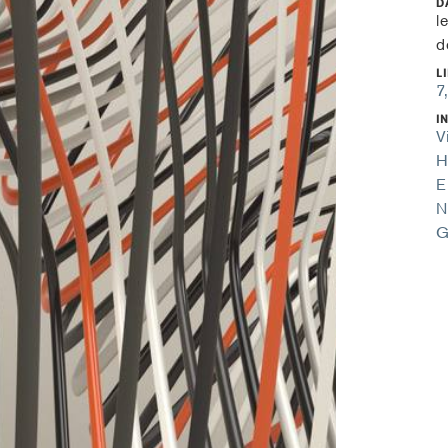
D
l
d
L
7
I
V
H
E
N
G